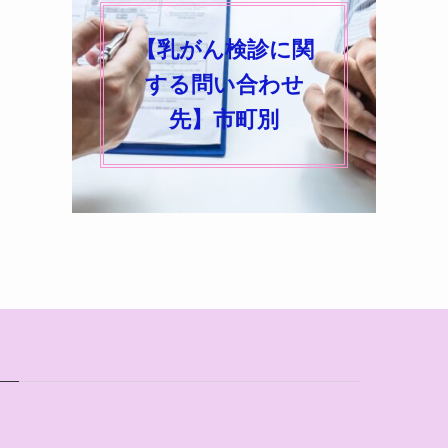
【乳がん検診に関
する問い合わせ
先】市町別